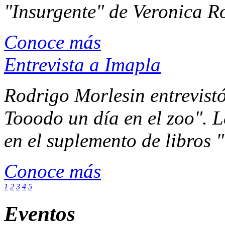
"Insurgente" de Veronica Rot
Conoce más
Entrevista a Imapla
Rodrigo Morlesin entrevist
Tooodo un día en el zoo". L
en el suplemento de libros 
Conoce más
1
2
3
4
5
Eventos