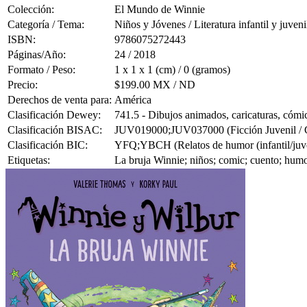
Colección:
El Mundo de Winnie
Categoría / Tema:
Niños y Jóvenes / Literatura infantil y juveni
ISBN:
9786075272443
Páginas/Año:
24 / 2018
Formato / Peso:
1 x 1 x 1 (cm) / 0 (gramos)
Precio:
$199.00 MX / ND
Derechos de venta para:
América
Clasificación Dewey:
741.5 - Dibujos animados, caricaturas, cómic
Clasificación BISAC:
JUV019000;JUV037000 (Ficción Juvenil / Cu
Clasificación BIC:
YFQ;YBCH (Relatos de humor (infantil/juveni
Etiquetas:
La bruja Winnie; niños; comic; cuento; humo