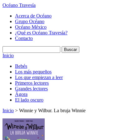
Océano Travesía
Acerca de Océano
Grupo Océano
Océano México
¿Qué es Océano Travesía?
Contacto
Inicio
Bebés
Los más pequeños
Los que empiezan a leer
Primeros lectores
Grandes lectores
Ágora
El lado oscuro
Inicio
> Winnie y Wilbur. La bruja Winnie