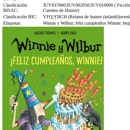
Clasificación
JUV037000;JUV002050;JUV019000 ( Ficción Juve
BISAC:
Cuentos de Humor)
Clasificación BIC:
YFQ;YBCH (Relatos de humor (infantil/juvenil)
Etiquetas:
Winnie y Wilbur; feliz cumpleaños Winnie; bruja