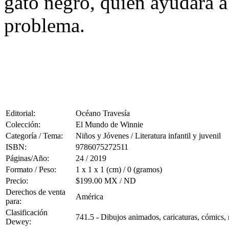
gato negro, quien ayudará a
problema.
Editorial:
Océano Travesía
Colección:
El Mundo de Winnie
Categoría / Tema:
Niños y Jóvenes / Literatura infantil y juvenil
ISBN:
9786075272511
Páginas/Año:
24 / 2019
Formato / Peso:
1 x 1 x 1 (cm) / 0 (gramos)
Precio:
$199.00 MX / ND
Derechos de venta
América
para:
Clasificación
741.5 - Dibujos animados, caricaturas, cómics, 
Dewey: