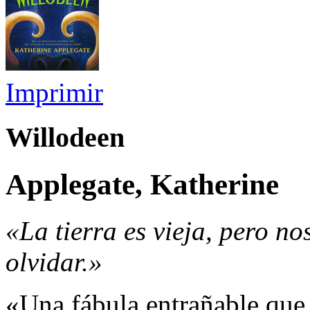
Imprimir
Willodeen
Applegate, Katherine
«La tierra es vieja, pero n
olvidar.»
«Una fábula entrañable que 