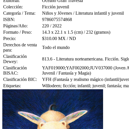
Editorial:
Océano Gran Travesía
Colección:
Ficción juvenil
Categoría / Tema:
Niños y Jóvenes / Literatura infantil y juvenil
ISBN:
9786075574868
Páginas/Año:
220 / 2022
Formato / Peso:
14.3 x 22.1 x 1.5 (cm) / 232 (gramos)
Precio:
$310.00 MX / ND
Derechos de venta
Todo el mundo
para:
Clasificación
813.6 - Literatura norteamericana. Ficción. Sig
Dewey:
Clasificación
YAF019000;YAF002000;JUV037000 (Joven Adulto
BISAC:
Juvenil / Fantasía y Magia)
Clasificación BIC:
YFH (Fantasía y realismo mágico (infantil/juven
Etiquetas:
Willodeen; ficción; infantil; juvenil; fantasía; 