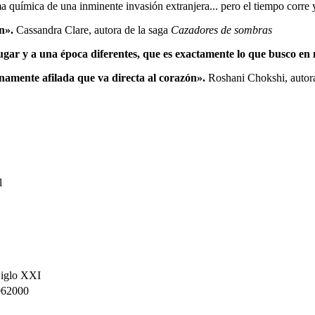
ma química de una inminente invasión extranjera... pero el tiempo corre y
n».
Cassandra Clare, autora de la saga
Cazadores de sombras
ugar y a una época diferentes, que es exactamente lo que busco en m
namente afilada que va directa al corazón».
Roshani Chokshi, autor
l
 Siglo XXI
62000