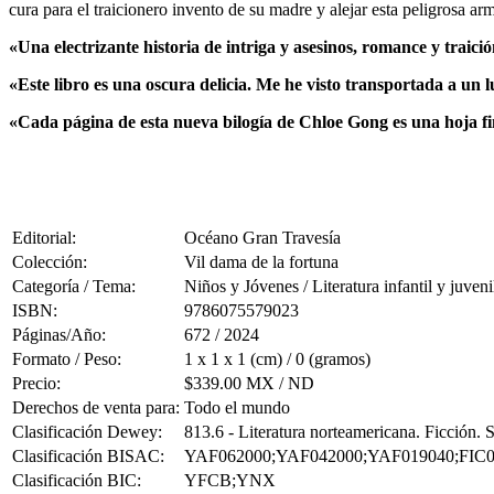
cura para el traicionero invento de su madre y alejar esta peligrosa ar
«Una electrizante historia de intriga y asesinos, romance y traició
«Este libro es una oscura delicia. Me he visto transportada a un l
«Cada página de esta nueva bilogía de Chloe Gong es una hoja fi
Editorial:
Océano Gran Travesía
Colección:
Vil dama de la fortuna
Categoría / Tema:
Niños y Jóvenes / Literatura infantil y juveni
ISBN:
9786075579023
Páginas/Año:
672 / 2024
Formato / Peso:
1 x 1 x 1 (cm) / 0 (gramos)
Precio:
$339.00 MX / ND
Derechos de venta para:
Todo el mundo
Clasificación Dewey:
813.6 - Literatura norteamericana. Ficción.
Clasificación BISAC:
YAF062000;YAF042000;YAF019040;FIC0
Clasificación BIC:
YFCB;YNX