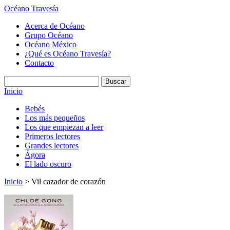
Océano Travesía
Acerca de Océano
Grupo Océano
Océano México
¿Qué es Océano Travesía?
Contacto
Inicio
Bebés
Los más pequeños
Los que empiezan a leer
Primeros lectores
Grandes lectores
Ágora
El lado oscuro
Inicio
> Vil cazador de corazón