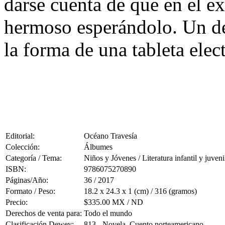
darse cuenta de que en el e
hermoso esperándolo. Un det
la forma de una tableta elec
Editorial:
Océano Travesía
Colección:
Álbumes
Categoría / Tema:
Niños y Jóvenes / Literatura infantil y juveni
ISBN:
9786075270890
Páginas/Año:
36 / 2017
Formato / Peso:
18.2 x 24.3 x 1 (cm) / 316 (gramos)
Precio:
$335.00 MX / ND
Derechos de venta para:
Todo el mundo
Clasificación Dewey:
813 - Novela. Cuento norteamericano.