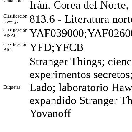
venta para:
Irán, Corea del Norte,
813.6 - Literatura nor
Clasificación
Dewey:
YAF039000;YAF0260
Clasificación
BISAC:
YFD;YFCB
Clasificación
BIC:
Stranger Things; cienc
experimentos secretos;
Lado; laboratorio Hawk
Etiquetas:
expandido Stranger Th
Yovanoff