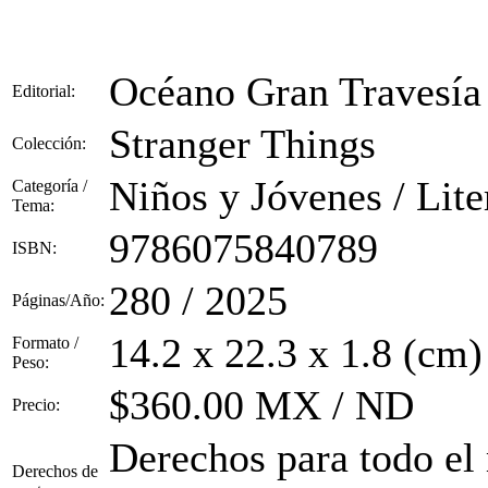
Océano Gran Travesía
Editorial:
Stranger Things
Colección:
Niños y Jóvenes / Liter
Categoría /
Tema:
9786075840789
ISBN:
280 / 2025
Páginas/Año:
14.2 x 22.3 x 1.8 (cm)
Formato /
Peso:
$360.00 MX / ND
Precio:
Derechos para todo el
Derechos de