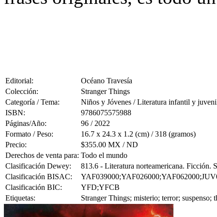
Editorial:
Océano Travesía
Colección:
Stranger Things
Categoría / Tema:
Niños y Jóvenes / Literatura infantil y juveni
ISBN:
9786075575988
Páginas/Año:
96 / 2022
Formato / Peso:
16.7 x 24.3 x 1.2 (cm) / 318 (gramos)
Precio:
$355.00 MX / ND
Derechos de venta para:
Todo el mundo
Clasificación Dewey:
813.6 - Literatura norteamericana. Ficción.
Clasificación BISAC:
YAF039000;YAF026000;YAF062000;JUV
Clasificación BIC:
YFD;YFCB
Etiquetas:
Stranger Things; misterio; terror; suspenso; t