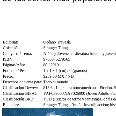
Editorial:
Océano Travesía
Colección:
Stranger Things
Categoría / Tema:
Niños y Jóvenes / Literatura infantil y juveni
ISBN:
9786075279565
Páginas/Año:
80 / 2019
Formato / Peso:
1 x 1 x 1 (cm) / 0 (gramos)
Precio:
$239.00 MX / ND
Derechos de venta para:
Todo el mundo
Clasificación Dewey:
813.6 - Literatura norteamericana. Ficción.
Clasificación BISAC:
YAF039000;YAF026000 (Joven Adulto Ficción
Clasificación BIC:
YFD (Relatos de terror y fantasmas, obras de 
Etiquetas:
Stranger Things; ficción Juvenil; acción; his