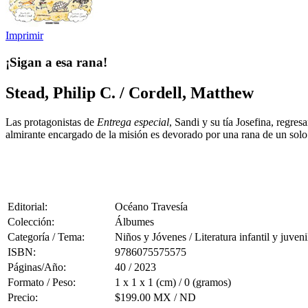
Imprimir
¡Sigan a esa rana!
Stead, Philip C. / Cordell, Matthew
Las protagonistas de
Entrega especial
, Sandi y su tía Josefina, regres
almirante encargado de la misión es devorado por una rana de un solo 
Editorial:
Océano Travesía
Colección:
Álbumes
Categoría / Tema:
Niños y Jóvenes / Literatura infantil y juveni
ISBN:
9786075575575
Páginas/Año:
40 / 2023
Formato / Peso:
1 x 1 x 1 (cm) / 0 (gramos)
Precio:
$199.00 MX / ND