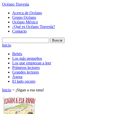
Océano Travesía
Acerca de Océano
Grupo Océano
Océano México
¿Qué es Océano Travesía?
Contacto
Inicio
Bebés
Los más pequeños
Los que empiezan a leer
Primeros lectores
Grandes lectores
Ágora
El lado oscuro
Inicio
> ¡Sigan a esa rana!