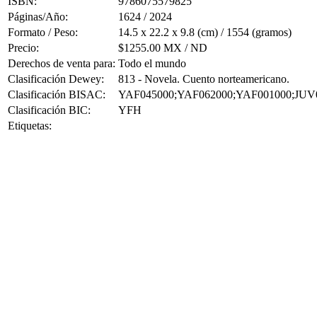
ISBN:
9786075579825
Páginas/Año:
1624 / 2024
Formato / Peso:
14.5 x 22.2 x 9.8 (cm) / 1554 (gramos)
Precio:
$1255.00 MX / ND
Derechos de venta para:
Todo el mundo
Clasificación Dewey:
813 - Novela. Cuento norteamericano.
Clasificación BISAC:
YAF045000;YAF062000;YAF001000;JUV
Clasificación BIC:
YFH
Etiquetas: