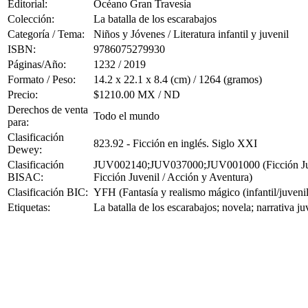
Editorial:
Océano Gran Travesía
Colección:
La batalla de los escarabajos
Categoría / Tema:
Niños y Jóvenes / Literatura infantil y juvenil
ISBN:
9786075279930
Páginas/Año:
1232 / 2019
Formato / Peso:
14.2 x 22.1 x 8.4 (cm) / 1264 (gramos)
Precio:
$1210.00 MX / ND
Derechos de venta
Todo el mundo
para:
Clasificación
823.92 - Ficción en inglés. Siglo XXI
Dewey:
Clasificación
JUV002140;JUV037000;JUV001000 (Ficción Juvenil 
BISAC:
Ficción Juvenil / Acción y Aventura)
Clasificación BIC:
YFH (Fantasía y realismo mágico (infantil/juvenil
Etiquetas:
La batalla de los escarabajos; novela; narrativa j