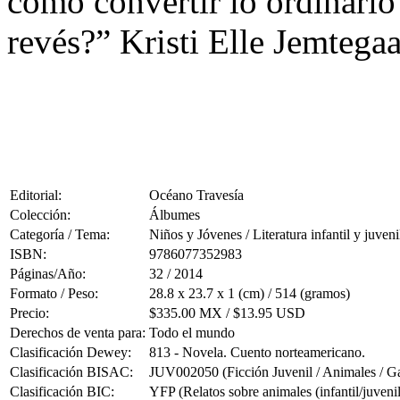
cómo convertir lo ordinario 
revés?” Kristi Elle Jemtega
Editorial:
Océano Travesía
Colección:
Álbumes
Categoría / Tema:
Niños y Jóvenes / Literatura infantil y juveni
ISBN:
9786077352983
Páginas/Año:
32 / 2014
Formato / Peso:
28.8 x 23.7 x 1 (cm) / 514 (gramos)
Precio:
$335.00 MX / $13.95 USD
Derechos de venta para:
Todo el mundo
Clasificación Dewey:
813 - Novela. Cuento norteamericano.
Clasificación BISAC:
JUV002050 (Ficción Juvenil / Animales / G
Clasificación BIC:
YFP (Relatos sobre animales (infantil/juvenil