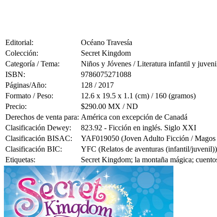
Editorial:
Océano Travesía
Colección:
Secret Kingdom
Categoría / Tema:
Niños y Jóvenes / Literatura infantil y juveni
ISBN:
9786075271088
Páginas/Año:
128 / 2017
Formato / Peso:
12.6 x 19.5 x 1.1 (cm) / 160 (gramos)
Precio:
$290.00 MX / ND
Derechos de venta para:
América con excepción de Canadá
Clasificación Dewey:
823.92 - Ficción en inglés. Siglo XXI
Clasificación BISAC:
YAF019050 (Joven Adulto Ficción / Magos 
Clasificación BIC:
YFC (Relatos de aventuras (infantil/juvenil))
Etiquetas:
Secret Kingdom; la montaña mágica; cuentos