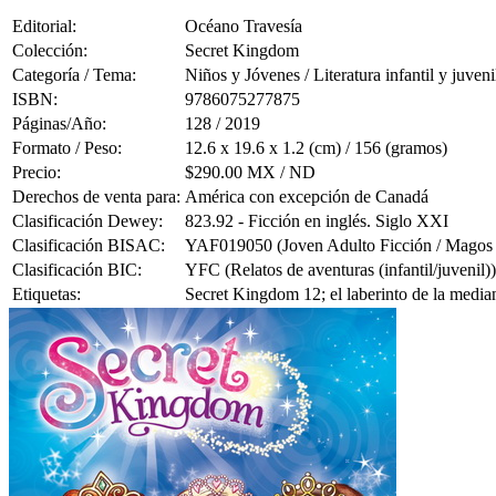
Editorial:
Océano Travesía
Colección:
Secret Kingdom
Categoría / Tema:
Niños y Jóvenes / Literatura infantil y juveni
ISBN:
9786075277875
Páginas/Año:
128 / 2019
Formato / Peso:
12.6 x 19.6 x 1.2 (cm) / 156 (gramos)
Precio:
$290.00 MX / ND
Derechos de venta para:
América con excepción de Canadá
Clasificación Dewey:
823.92 - Ficción en inglés. Siglo XXI
Clasificación BISAC:
YAF019050 (Joven Adulto Ficción / Magos 
Clasificación BIC:
YFC (Relatos de aventuras (infantil/juvenil))
Etiquetas:
Secret Kingdom 12; el laberinto de la media