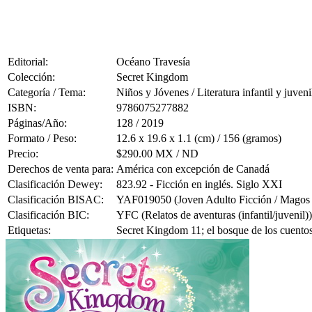
Editorial:
Océano Travesía
Colección:
Secret Kingdom
Categoría / Tema:
Niños y Jóvenes / Literatura infantil y juveni
ISBN:
9786075277882
Páginas/Año:
128 / 2019
Formato / Peso:
12.6 x 19.6 x 1.1 (cm) / 156 (gramos)
Precio:
$290.00 MX / ND
Derechos de venta para:
América con excepción de Canadá
Clasificación Dewey:
823.92 - Ficción en inglés. Siglo XXI
Clasificación BISAC:
YAF019050 (Joven Adulto Ficción / Magos 
Clasificación BIC:
YFC (Relatos de aventuras (infantil/juvenil))
Etiquetas:
Secret Kingdom 11; el bosque de los cuentos