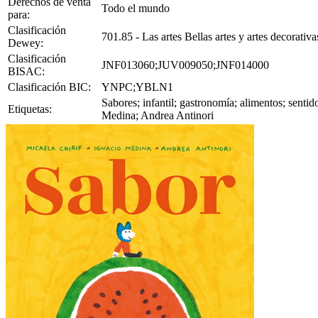
Derechos de venta
Todo el mundo
para:
Clasificación
701.85 - Las artes Bellas artes y artes decorativas
Dewey:
Clasificación
JNF013060;JUV009050;JNF014000
BISAC:
Clasificación BIC:
YNPC;YBLN1
Sabores; infantil; gastronomía; alimentos; sentido
Etiquetas:
Medina; Andrea Antinori