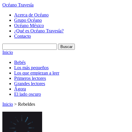
Océano Travesía
Acerca de Océano
Grupo Océano
Océano México
¿Qué es Océano Travesía?
Contacto
Inicio
Bebés
Los más pequeños
Los que empiezan a leer
Primeros lectores
Grandes lectores
Ágora
El lado oscuro
Inicio
> Rebeldes