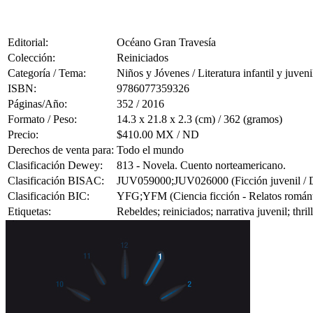
Editorial:
Océano Gran Travesía
Colección:
Reiniciados
Categoría / Tema:
Niños y Jóvenes / Literatura infantil y juveni
ISBN:
9786077359326
Páginas/Año:
352 / 2016
Formato / Peso:
14.3 x 21.8 x 2.3 (cm) / 362 (gramos)
Precio:
$410.00 MX / ND
Derechos de venta para:
Todo el mundo
Clasificación Dewey:
813 - Novela. Cuento norteamericano.
Clasificación BISAC:
JUV059000;JUV026000 (Ficción juvenil / Di
Clasificación BIC:
YFG;YFM (Ciencia ficción - Relatos romántico
Etiquetas:
Rebeldes; reiniciados; narrativa juvenil; thri