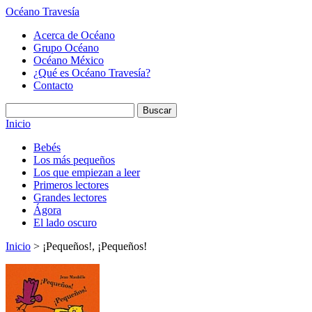
Océano Travesía
Acerca de Océano
Grupo Océano
Océano México
¿Qué es Océano Travesía?
Contacto
Inicio
Bebés
Los más pequeños
Los que empiezan a leer
Primeros lectores
Grandes lectores
Ágora
El lado oscuro
Inicio
> ¡Pequeños!, ¡Pequeños!