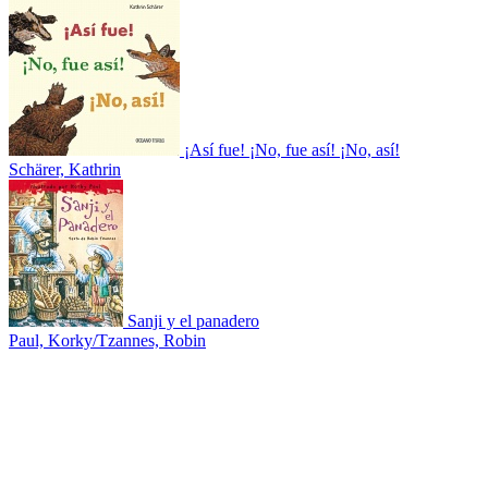
¡Así fue! ¡No, fue así! ¡No, así!
Schärer, Kathrin
Sanji y el panadero
Paul, Korky/Tzannes, Robin