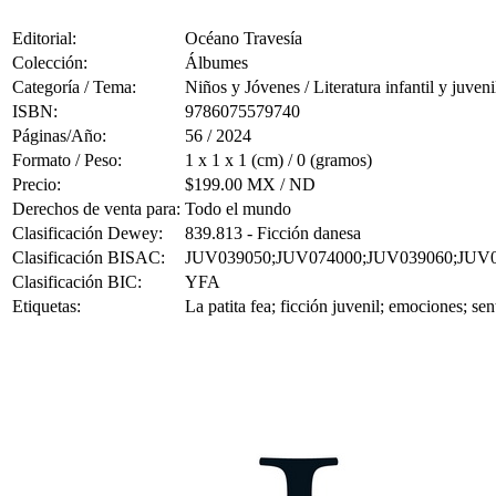
Editorial:
Océano Travesía
Colección:
Álbumes
Categoría / Tema:
Niños y Jóvenes / Literatura infantil y juveni
ISBN:
9786075579740
Páginas/Año:
56 / 2024
Formato / Peso:
1 x 1 x 1 (cm) / 0 (gramos)
Precio:
$199.00 MX / ND
Derechos de venta para:
Todo el mundo
Clasificación Dewey:
839.813 - Ficción danesa
Clasificación BISAC:
JUV039050;JUV074000;JUV039060;JUV
Clasificación BIC:
YFA
Etiquetas:
La patita fea; ficción juvenil; emociones; se