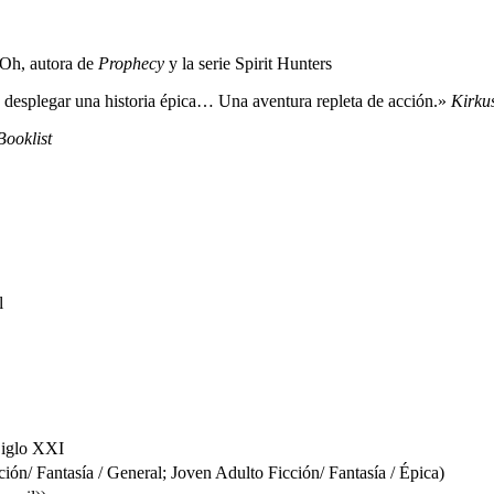
n Oh, autora de
Prophecy
y la serie Spirit Hunters
a desplegar una historia épica… Una aventura repleta de acción.»
Kirku
Booklist
l
 Siglo XXI
/ Fantasía / General; Joven Adulto Ficción/ Fantasía / Épica)