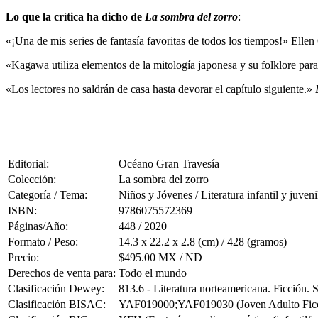
Lo que la crítica ha dicho de
La sombra del zorro
:
«¡Una de mis series de fantasía favoritas de todos los tiempos!» Elle
«Kagawa utiliza elementos de la mitología japonesa y su folklore par
«Los lectores no saldrán de casa hasta devorar el capítulo siguiente.»
Editorial:
Océano Gran Travesía
Colección:
La sombra del zorro
Categoría / Tema:
Niños y Jóvenes / Literatura infantil y juveni
ISBN:
9786075572369
Páginas/Año:
448 / 2020
Formato / Peso:
14.3 x 22.2 x 2.8 (cm) / 428 (gramos)
Precio:
$495.00 MX / ND
Derechos de venta para:
Todo el mundo
Clasificación Dewey:
813.6 - Literatura norteamericana. Ficción.
Clasificación BISAC:
YAF019000;YAF019030 (Joven Adulto Ficción