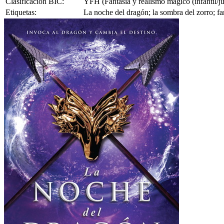
Clasificación BIC:
YFH (Fantasía y realismo mágico (infantil/ju
Etiquetas:
La noche del dragón; la sombra del zorro; fan