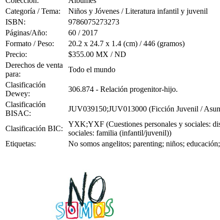
Colección:
Álbumes
Categoría / Tema:
Niños y Jóvenes / Literatura infantil y juvenil
ISBN:
9786075273273
Páginas/Año:
60 / 2017
Formato / Peso:
20.2 x 24.7 x 1.4 (cm) / 446 (gramos)
Precio:
$355.00 MX / ND
Derechos de venta
Todo el mundo
para:
Clasificación
306.874 - Relación progenitor-hijo.
Dewey:
Clasificación
JUV039150;JUV013000 (Ficción Juvenil / Asuntos
BISAC:
YXK;YXF (Cuestiones personales y sociales: disca
Clasificación BIC:
sociales: familia (infantil/juvenil))
Etiquetas:
No somos angelitos; parenting; niños; educación