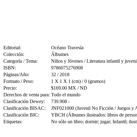
Editorial:
Océano Travesía
Colección:
Álbumes
Categoría / Tema:
Niños y Jóvenes / Literatura infantil y juveni
ISBN:
9786075276908
Páginas/Año:
32 / 2018
Formato / Peso:
1 X 1 X 1 (cm) / 0 (gramos)
Precio:
$169.00 MX / ND
Derechos de venta para:
Todo el mundo
Clasificación Dewey:
739.908 -
Clasificación BISAC:
JNF021000 (Juvenil No Ficción / Juegos y A
Clasificación BIC:
YBCH (Álbumes ilustrados: libros de person
Etiquetas:
No sólo un libro; dormir; jugar; Infantil; il