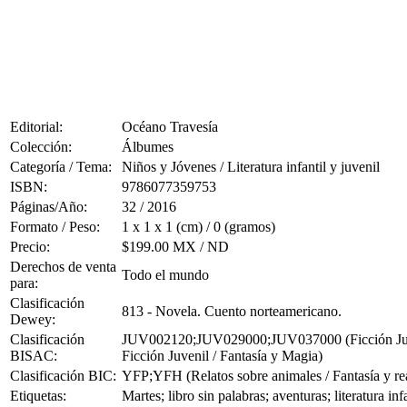
Editorial:
Océano Travesía
Colección:
Álbumes
Categoría / Tema:
Niños y Jóvenes / Literatura infantil y juvenil
ISBN:
9786077359753
Páginas/Año:
32 / 2016
Formato / Peso:
1 x 1 x 1 (cm) / 0 (gramos)
Precio:
$199.00 MX / ND
Derechos de venta
Todo el mundo
para:
Clasificación
813 - Novela. Cuento norteamericano.
Dewey:
Clasificación
JUV002120;JUV029000;JUV037000 (Ficción Juveni
BISAC:
Ficción Juvenil / Fantasía y Magia)
Clasificación BIC:
YFP;YFH (Relatos sobre animales / Fantasía y rea
Etiquetas:
Martes; libro sin palabras; aventuras; literatura i