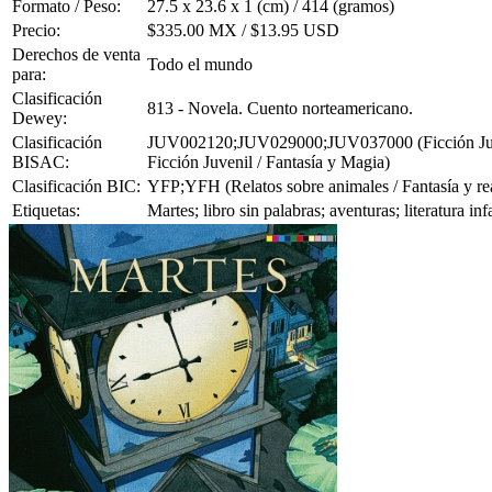
Formato / Peso:
27.5 x 23.6 x 1 (cm) / 414 (gramos)
Precio:
$335.00 MX / $13.95 USD
Derechos de venta
Todo el mundo
para:
Clasificación
813 - Novela. Cuento norteamericano.
Dewey:
Clasificación
JUV002120;JUV029000;JUV037000 (Ficción Juveni
BISAC:
Ficción Juvenil / Fantasía y Magia)
Clasificación BIC:
YFP;YFH (Relatos sobre animales / Fantasía y rea
Etiquetas:
Martes; libro sin palabras; aventuras; literatura i