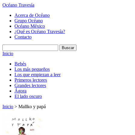
Océano Travesía
Acerca de Océano
Grupo Océano
Océano México
¿Qué es Océano Travesía?
Contacto
Inicio
Bebés
Los más pequeños
Los que empiezan a leer
Primeros lectores
Grandes lectores
Ágora
El lado oscuro
Inicio
> Mallko y papá