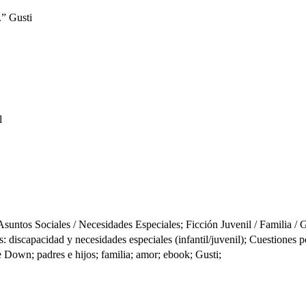
.” Gusti
l
ntos Sociales / Necesidades Especiales; Ficción Juvenil / Familia / 
scapacidad y necesidades especiales (infantil/juvenil); Cuestiones pers
e Down; padres e hijos; familia; amor; ebook; Gusti;