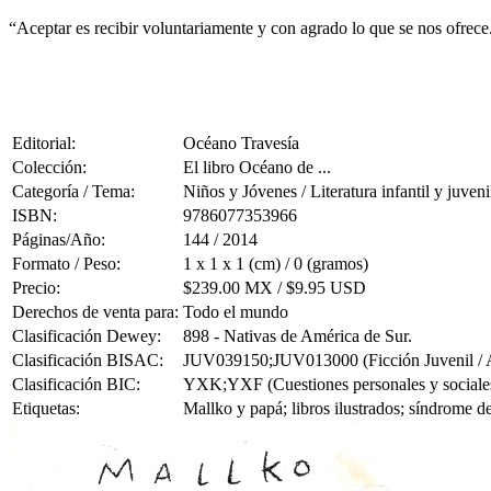
“Aceptar es recibir voluntariamente y con agrado lo que se nos ofrece
Editorial:
Océano Travesía
Colección:
El libro Océano de ...
Categoría / Tema:
Niños y Jóvenes / Literatura infantil y juveni
ISBN:
9786077353966
Páginas/Año:
144 / 2014
Formato / Peso:
1 x 1 x 1 (cm) / 0 (gramos)
Precio:
$239.00 MX / $9.95 USD
Derechos de venta para:
Todo el mundo
Clasificación Dewey:
898 - Nativas de América de Sur.
Clasificación BISAC:
JUV039150;JUV013000 (Ficción Juvenil / Asu
Clasificación BIC:
YXK;YXF (Cuestiones personales y sociales: di
Etiquetas:
Mallko y papá; libros ilustrados; síndrome d