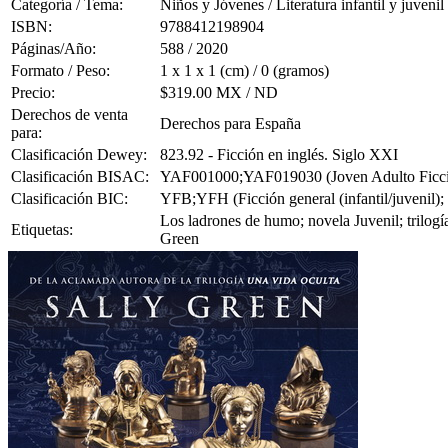
Categoría / Tema:
Niños y Jóvenes / Literatura infantil y juvenil
ISBN:
9788412198904
Páginas/Año:
588 / 2020
Formato / Peso:
1 x 1 x 1 (cm) / 0 (gramos)
Precio:
$319.00 MX / ND
Derechos de venta
Derechos para España
para:
Clasificación Dewey:
823.92 - Ficción en inglés. Siglo XXI
Clasificación BISAC:
YAF001000;YAF019030 (Joven Adulto Ficción 
Clasificación BIC:
YFB;YFH (Ficción general (infantil/juvenil); F
Los ladrones de humo; novela Juvenil; trilogí
Etiquetas:
Green