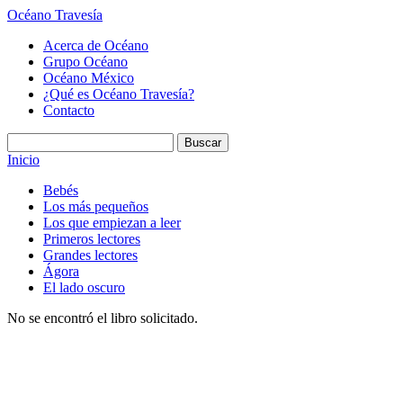
Océano Travesía
Acerca de Océano
Grupo Océano
Océano México
¿Qué es Océano Travesía?
Contacto
Inicio
Bebés
Los más pequeños
Los que empiezan a leer
Primeros lectores
Grandes lectores
Ágora
El lado oscuro
No se encontró el libro solicitado.