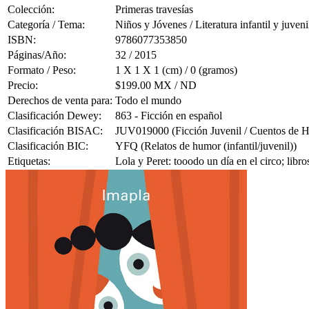
Colección:
Primeras travesías
Categoría / Tema:
Niños y Jóvenes / Literatura infantil y juveni
ISBN:
9786077353850
Páginas/Año:
32 / 2015
Formato / Peso:
1 X 1 X 1 (cm) / 0 (gramos)
Precio:
$199.00 MX / ND
Derechos de venta para:
Todo el mundo
Clasificación Dewey:
863 - Ficción en español
Clasificación BISAC:
JUV019000 (Ficción Juvenil / Cuentos de 
Clasificación BIC:
YFQ (Relatos de humor (infantil/juvenil))
Etiquetas:
Lola y Peret: tooodo un día en el circo; libr