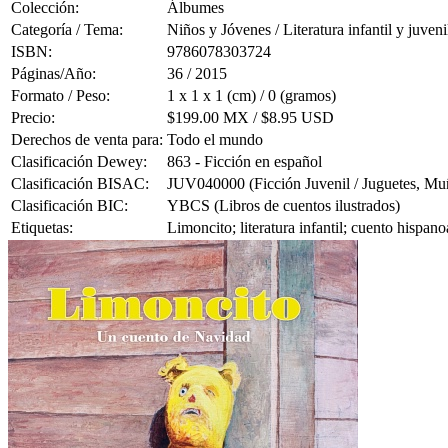
Colección:
Álbumes
Categoría / Tema:
Niños y Jóvenes / Literatura infantil y juveni
ISBN:
9786078303724
Páginas/Año:
36 / 2015
Formato / Peso:
1 x 1 x 1 (cm) / 0 (gramos)
Precio:
$199.00 MX / $8.95 USD
Derechos de venta para:
Todo el mundo
Clasificación Dewey:
863 - Ficción en español
Clasificación BISAC:
JUV040000 (Ficción Juvenil / Juguetes, Mu
Clasificación BIC:
YBCS (Libros de cuentos ilustrados)
Etiquetas:
Limoncito; literatura infantil; cuento hispa