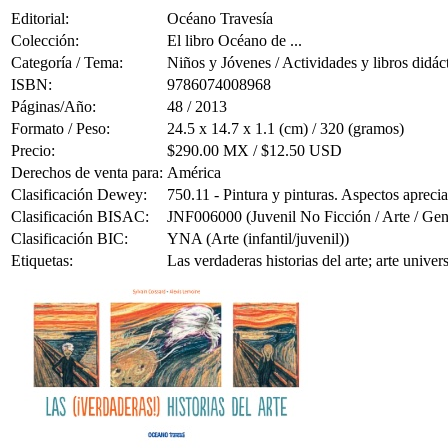
Editorial:
Océano Travesía
Colección:
El libro Océano de ...
Categoría / Tema:
Niños y Jóvenes / Actividades y libros didác
ISBN:
9786074008968
Páginas/Año:
48 / 2013
Formato / Peso:
24.5 x 14.7 x 1.1 (cm) / 320 (gramos)
Precio:
$290.00 MX / $12.50 USD
Derechos de venta para:
América
Clasificación Dewey:
750.11 - Pintura y pinturas. Aspectos aprecia
Clasificación BISAC:
JNF006000 (Juvenil No Ficción / Arte / Gen
Clasificación BIC:
YNA (Arte (infantil/juvenil))
Etiquetas:
Las verdaderas historias del arte; arte unive