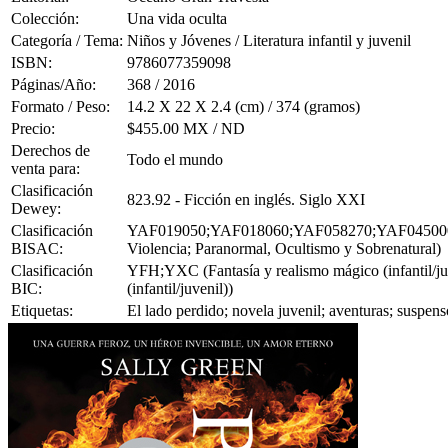
Colección:
Una vida oculta
Categoría / Tema:
Niños y Jóvenes / Literatura infantil y juvenil
ISBN:
9786077359098
Páginas/Año:
368 / 2016
Formato / Peso:
14.2 X 22 X 2.4 (cm) / 374 (gramos)
Precio:
$455.00 MX / ND
Derechos de
Todo el mundo
venta para:
Clasificación
823.92 - Ficción en inglés. Siglo XXI
Dewey:
Clasificación
YAF019050;YAF018060;YAF058270;YAF045000 (Joven
BISAC:
Violencia; Paranormal, Ocultismo y Sobrenatural)
Clasificación
YFH;YXC (Fantasía y realismo mágico (infantil/juve
BIC:
(infantil/juvenil))
Etiquetas:
El lado perdido; novela juvenil; aventuras; suspe