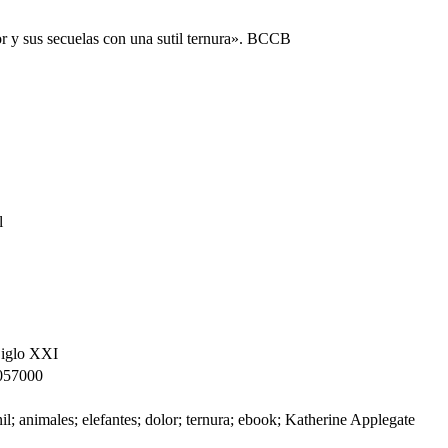
r y sus secuelas con una sutil ternura». BCCB
l
 Siglo XXI
057000
l; animales; elefantes; dolor; ternura; ebook; Katherine Applegate