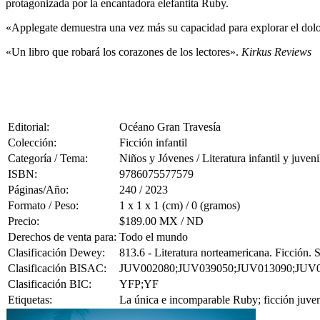
protagonizada por la encantadora elefantita Ruby.
«Applegate demuestra una vez más su capacidad para explorar el dolo
«Un libro que robará los corazones de los lectores».
Kirkus Reviews
Editorial:
Océano Gran Travesía
Colección:
Ficción infantil
Categoría / Tema:
Niños y Jóvenes / Literatura infantil y juveni
ISBN:
9786075577579
Páginas/Año:
240 / 2023
Formato / Peso:
1 x 1 x 1 (cm) / 0 (gramos)
Precio:
$189.00 MX / ND
Derechos de venta para:
Todo el mundo
Clasificación Dewey:
813.6 - Literatura norteamericana. Ficción.
Clasificación BISAC:
JUV002080;JUV039050;JUV013090;JUV
Clasificación BIC:
YFP;YF
Etiquetas:
La única e incomparable Ruby; ficción juveni