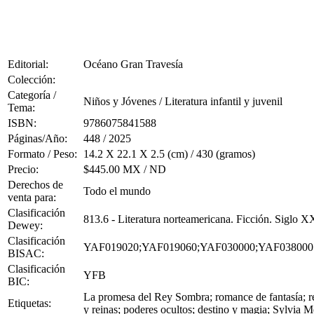
Editorial:
Océano Gran Travesía
Colección:
Categoría /
Niños y Jóvenes / Literatura infantil y juvenil
Tema:
ISBN:
9786075841588
Páginas/Año:
448 / 2025
Formato / Peso:
14.2 X 22.1 X 2.5 (cm) / 430 (gramos)
Precio:
$445.00 MX / ND
Derechos de
Todo el mundo
venta para:
Clasificación
813.6 - Literatura norteamericana. Ficción. Siglo X
Dewey:
Clasificación
YAF019020;YAF019060;YAF030000;YAF038000
BISAC:
Clasificación
YFB
BIC:
La promesa del Rey Sombra; romance de fantasía; re
Etiquetas:
y reinas; poderes ocultos; destino y magia; Sylvia 