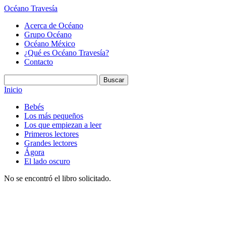
Océano Travesía
Acerca de Océano
Grupo Océano
Océano México
¿Qué es Océano Travesía?
Contacto
Inicio
Bebés
Los más pequeños
Los que empiezan a leer
Primeros lectores
Grandes lectores
Ágora
El lado oscuro
No se encontró el libro solicitado.