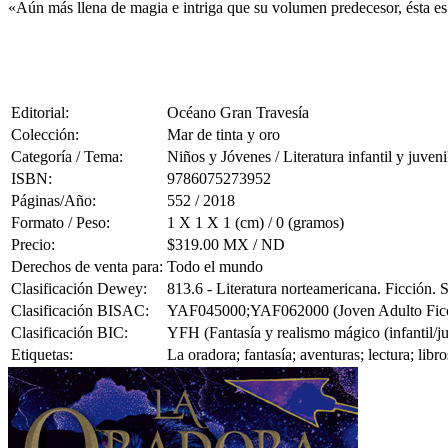
«Aún más llena de magia e intriga que su volumen predecesor, ésta es
Editorial:
Océano Gran Travesía
Colección:
Mar de tinta y oro
Categoría / Tema:
Niños y Jóvenes / Literatura infantil y juveni
ISBN:
9786075273952
Páginas/Año:
552 / 2018
Formato / Peso:
1 X 1 X 1 (cm) / 0 (gramos)
Precio:
$319.00 MX / ND
Derechos de venta para:
Todo el mundo
Clasificación Dewey:
813.6 - Literatura norteamericana. Ficción.
Clasificación BISAC:
YAF045000;YAF062000 (Joven Adulto Ficción
Clasificación BIC:
YFH (Fantasía y realismo mágico (infantil/ju
Etiquetas:
La oradora; fantasía; aventuras; lectura; lib