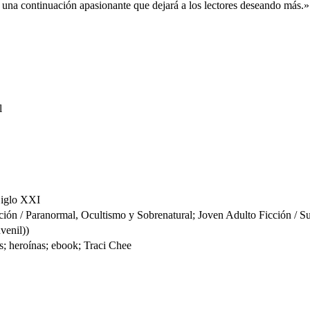
 una continuación apasionante que dejará a los lectores deseando más.
l
 Siglo XXI
 / Paranormal, Ocultismo y Sobrenatural; Joven Adulto Ficción / Su
venil))
ros; heroínas; ebook; Traci Chee