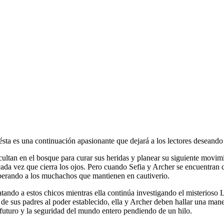
ésta es una continuación apasionante que dejará a los lectores deseand
ocultan en el bosque para curar sus heridas y planear su siguiente movi
ada vez que cierra los ojos. Pero cuando Sefia y Archer se encuentran co
iberando a los muchachos que mantienen en cautiverio.
atando a estos chicos mientras ella continúa investigando el misterioso
n de sus padres al poder establecido, ella y Archer deben hallar una man
 futuro y la seguridad del mundo entero pendiendo de un hilo.