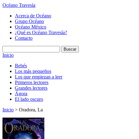
Océano Travesía
Acerca de Océano
Grupo Océano
Océano México
¿Qué es Océano Travesía?
Contacto
Inicio
Bebés
Los más pequeños
Los que empiezan a leer
Primeros lectores
Grandes lectores
Ágora
El lado oscuro
Inicio
> Oradora, La