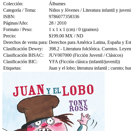
Colección:
Álbumes
Categoría / Tema:
Niños y Jóvenes / Literatura infantil y juveni
ISBN:
9786077358336
Páginas/Año:
28 / 2010
Formato / Peso:
1 x 1 x 1 (cm) / 0 (gramos)
Precio:
$199.00 MX / ND
Derechos de venta para:
Derechos para América Latina, España y Es
Clasificación Dewey:
398.2 - Literatura folclórica. Cuentos. Leye
Clasificación BISAC:
JUV007000 (Ficción Juvenil / Clásicos)
Clasificación BIC:
YFA (Ficción clásica (infantil/juvenil))
Etiquetas:
Juan y el lobo; literatura infantil ; cuento;