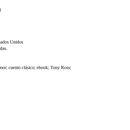
l
tados Unidos
ndas.
 humor; cuento clásico; ebook; Tony Ross;