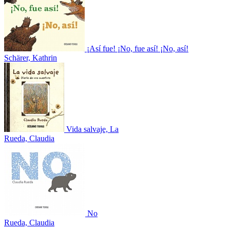
¡Así fue! ¡No, fue así! ¡No, así!
Schärer, Kathrin
Vida salvaje, La
Rueda, Claudia
No
Rueda, Claudia