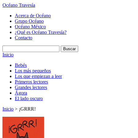
Océano Travesía
Acerca de Océano
Grupo Océano
Océano México
¿Qué es Océano Travesía?
Contacto
Inicio
Bebés
Los más pequeños
Los que empiezan a leer
Primeros lectores
Grandes lectores
Ágora
El lado oscuro
Inicio
> ¡GRRR!