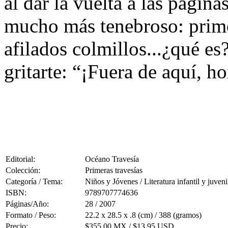
al dar la vuelta a las págin
mucho más tenebroso: primer
afilados colmillos...¿qué es?
gritarte: “¡Fuera de aquí, h
Editorial:
Océano Travesía
Colección:
Primeras travesías
Categoría / Tema:
Niños y Jóvenes / Literatura infantil y juveni
ISBN:
9789707774636
Páginas/Año:
28 / 2007
Formato / Peso:
22.2 x 28.5 x .8 (cm) / 388 (gramos)
Precio:
$355.00 MX / $13.95 USD