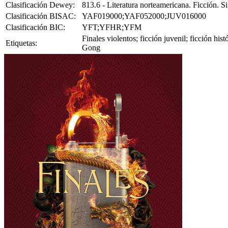
Clasificación Dewey:
813.6 - Literatura norteamericana. Ficción. 
Clasificación BISAC:
YAF019000;YAF052000;JUV016000
Clasificación BIC:
YFT;YFHR;YFM
Finales violentos; ficción juvenil; ficción hist
Etiquetas:
Gong