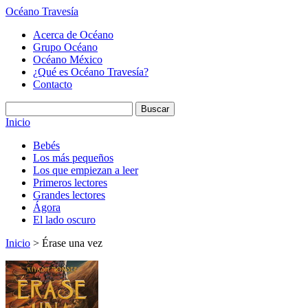
Océano Travesía
Acerca de Océano
Grupo Océano
Océano México
¿Qué es Océano Travesía?
Contacto
Inicio
Bebés
Los más pequeños
Los que empiezan a leer
Primeros lectores
Grandes lectores
Ágora
El lado oscuro
Inicio
> Érase una vez