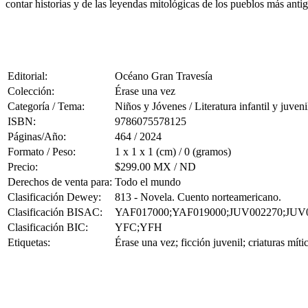
contar historias y de las leyendas mitológicas de los pueblos más antig
Editorial:
Océano Gran Travesía
Colección:
Érase una vez
Categoría / Tema:
Niños y Jóvenes / Literatura infantil y juveni
ISBN:
9786075578125
Páginas/Año:
464 / 2024
Formato / Peso:
1 x 1 x 1 (cm) / 0 (gramos)
Precio:
$299.00 MX / ND
Derechos de venta para:
Todo el mundo
Clasificación Dewey:
813 - Novela. Cuento norteamericano.
Clasificación BISAC:
YAF017000;YAF019000;JUV002270;JUV
Clasificación BIC:
YFC;YFH
Etiquetas:
Érase una vez; ficción juvenil; criaturas mít