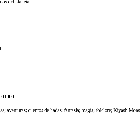
uos del planeta.
l
001000
icas; aventuras; cuentos de hadas; fantasía; magia; folclore; Kiyash Mons