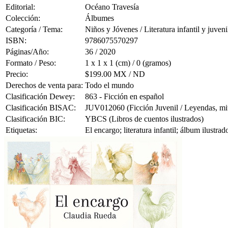
Editorial:
Océano Travesía
Colección:
Álbumes
Categoría / Tema:
Niños y Jóvenes / Literatura infantil y juveni
ISBN:
9786075570297
Páginas/Año:
36 / 2020
Formato / Peso:
1 x 1 x 1 (cm) / 0 (gramos)
Precio:
$199.00 MX / ND
Derechos de venta para:
Todo el mundo
Clasificación Dewey:
863 - Ficción en español
Clasificación BISAC:
JUV012060 (Ficción Juvenil / Leyendas, mito
Clasificación BIC:
YBCS (Libros de cuentos ilustrados)
Etiquetas:
El encargo; literatura infantil; álbum ilustr