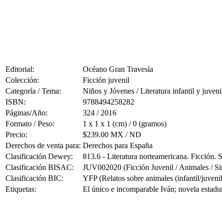
Editorial:
Océano Gran Travesía
Colección:
Ficción juvenil
Categoría / Tema:
Niños y Jóvenes / Literatura infantil y juveni
ISBN:
9788494258282
Páginas/Año:
324 / 2016
Formato / Peso:
1 x 1 x 1 (cm) / 0 (gramos)
Precio:
$239.00 MX / ND
Derechos de venta para:
Derechos para España
Clasificación Dewey:
813.6 - Literatura norteamericana. Ficción.
Clasificación BISAC:
JUV002020 (Ficción Juvenil / Animales / Si
Clasificación BIC:
YFP (Relatos sobre animales (infantil/juvenil
Etiquetas:
El único e incomparable Iván; novela estadun