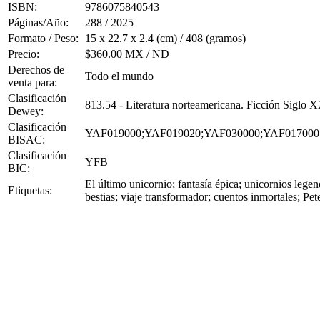
ISBN:
9786075840543
Páginas/Año:
288 / 2025
Formato / Peso:
15 x 22.7 x 2.4 (cm) / 408 (gramos)
Precio:
$360.00 MX / ND
Derechos de
Todo el mundo
venta para:
Clasificación
813.54 - Literatura norteamericana. Ficción Siglo
Dewey:
Clasificación
YAF019000;YAF019020;YAF030000;YAF017000
BISAC:
Clasificación
YFB
BIC:
El último unicornio; fantasía épica; unicornios lege
Etiquetas:
bestias; viaje transformador; cuentos inmortales; Pet