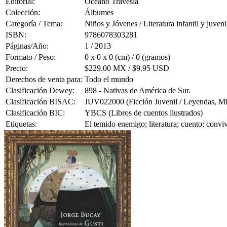
Editorial:
Océano Travesía
Colección:
Álbumes
Categoría / Tema:
Niños y Jóvenes / Literatura infantil y juveni
ISBN:
9786078303281
Páginas/Año:
1 / 2013
Formato / Peso:
0 x 0 x 0 (cm) / 0 (gramos)
Precio:
$229.00 MX / $9.95 USD
Derechos de venta para:
Todo el mundo
Clasificación Dewey:
898 - Nativas de América de Sur.
Clasificación BISAC:
JUV022000 (Ficción Juvenil / Leyendas, Mit
Clasificación BIC:
YBCS (Libros de cuentos ilustrados)
Etiquetas:
El temido enemigo; literatura; cuento; convi