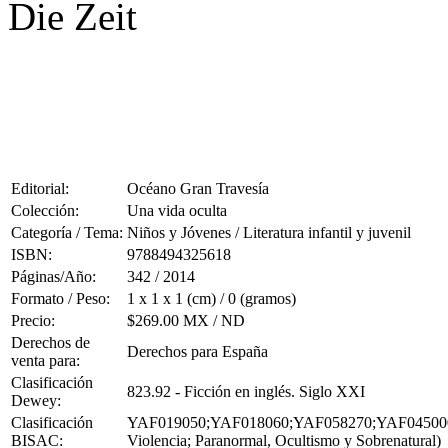
Die Zeit
Editorial:
Océano Gran Travesía
Colección:
Una vida oculta
Categoría / Tema:
Niños y Jóvenes / Literatura infantil y juvenil
ISBN:
9788494325618
Páginas/Año:
342 / 2014
Formato / Peso:
1 x 1 x 1 (cm) / 0 (gramos)
Precio:
$269.00 MX / ND
Derechos de
Derechos para España
venta para:
Clasificación
823.92 - Ficción en inglés. Siglo XXI
Dewey:
Clasificación
YAF019050;YAF018060;YAF058270;YAF045000 (Joven
BISAC:
Violencia; Paranormal, Ocultismo y Sobrenatural)