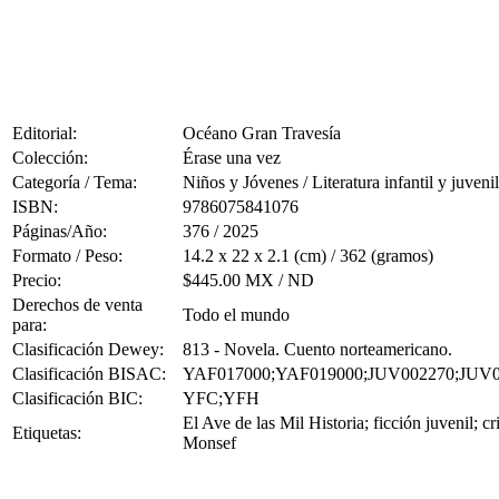
Editorial:
Océano Gran Travesía
Colección:
Érase una vez
Categoría / Tema:
Niños y Jóvenes / Literatura infantil y juvenil
ISBN:
9786075841076
Páginas/Año:
376 / 2025
Formato / Peso:
14.2 x 22 x 2.1 (cm) / 362 (gramos)
Precio:
$445.00 MX / ND
Derechos de venta
Todo el mundo
para:
Clasificación Dewey:
813 - Novela. Cuento norteamericano.
Clasificación BISAC:
YAF017000;YAF019000;JUV002270;JUV0
Clasificación BIC:
YFC;YFH
El Ave de las Mil Historia; ficción juvenil; c
Etiquetas:
Monsef