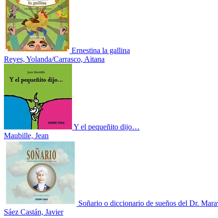
Ernestina la gallina
Reyes, Yolanda/Carrasco, Aitana
Y el pequeñito dijo…
Maubille, Jean
Soñario o diccionario de sueños del Dr. Marav
Sáez Castán, Javier