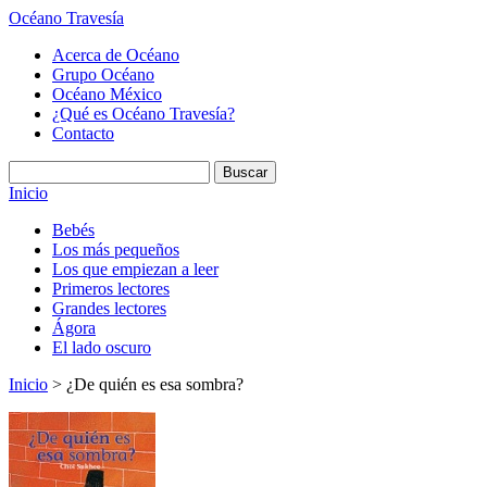
Océano Travesía
Acerca de Océano
Grupo Océano
Océano México
¿Qué es Océano Travesía?
Contacto
Inicio
Bebés
Los más pequeños
Los que empiezan a leer
Primeros lectores
Grandes lectores
Ágora
El lado oscuro
Inicio
> ¿De quién es esa sombra?