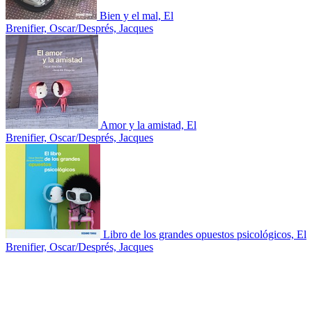
Bien y el mal, El
Brenifier, Oscar/Després, Jacques
Amor y la amistad, El
Brenifier, Oscar/Després, Jacques
Libro de los grandes opuestos psicológicos, El
Brenifier, Oscar/Després, Jacques